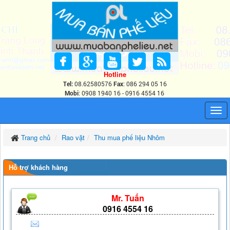
Hotline
Tel:
08.62580576
Fax
: 086 294 05 16
Mobi
: 0908 1940 16 - 0916 4554 16
Trang chủ
Rao vặt
Thu mua phế liệu Nhôm
Hỗ trợ khách hàng
Mr. Tuấn
0916 4554 16